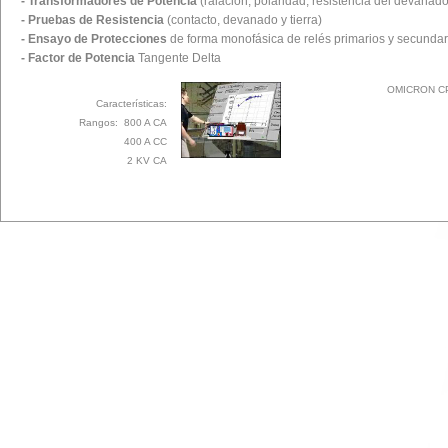
- Transformadores de Potencia
(ralación, polaridad, resistencia del devanado
- Pruebas de Resistencia
(contacto, devanado y tierra)
- Ensayo de Protecciones
de forma monofásica de relés primarios y secundar
- Factor de Potencia
Tangente Delta
OMICRON C
Características:
Rangos: 800 A CA
400 A CC
2 KV CA
Pruebas Secundarias:
Software OMICRON UNIVERSAL y Precisión extendida para realizar todo tipo 
protecciones o medidores sin necesidad de un medidor patrón.
Salidas y entradas:
4 salidas x 300 V
6 salidas x 12,5 A / 3 x 25 A
1 fuente de alimentación CC (0...264 V)
10 entradas binarias / analógicas