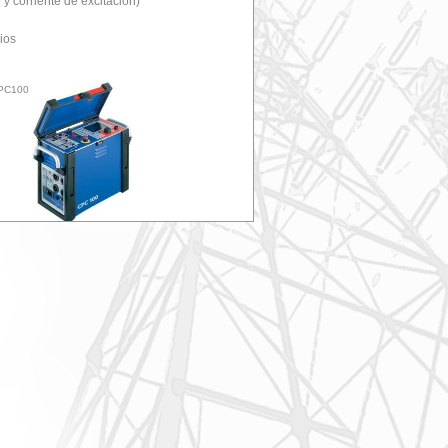
 y corriente de excitación)
ios
PC100
de ensayos en relés de